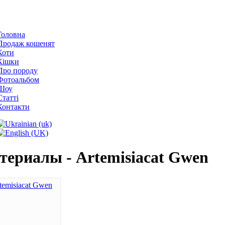
Головна
Продаж кошенят
Коти
Кішки
Про породу
Фотоальбом
Шоу
Статті
Контакти
териалы - Artemisiacat Gwen