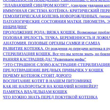
"ПЛАВАЮЩИЙ СИНДРОМ КОТЯТ". (синдром увядания котя
ИММУННАЯ СИСТЕМА КОТЁНКА: КРИТИЧЕСКИЙ ПЕР
ГЕМОЛИТИЧЕСКАЯ БОЛЕЗНЬ НОВОРОЖДЕННЫХ. (неонатал
ПАТОЛОГИЧЕСКИЕ СОСТОЯНИЯ МАТКИ. ПИОМЕТРА. 
ИНБРИДИНГ
ПРОДОЛЖЕНИЕ РОДА: ВЯЗКА КОШЕК. Возможные проблемы
ПОЛОВАЯ ЗРЕЛОСТЬ. ТЕЧКА. БЕРЕМЕННОСТЬ И ЛОЖН
АНАТОМИЯ. ПОЛОВЫЕ ОРГАНЫ САМКИ И САМЦА
РАЗВИТИЕ КОТЕНКА. От рождения до передачи котенка в ру
СТЕРИЛИЗАЦИЯ КОШЕК. Все что вы хотели знать, но боялис
РАННЯЯ КАСТРАЦИЯ-ДА! "Развеиваем мифы"
"ЭТО СТРАШНОЕ СЛОВО-КАСТРАЦИЯ\ СТЕРИЛИЗАЦИЯ!" О
ПРЕДОТВРАЩЕНИЕ ВРЕДНЫХ ПРИВЫЧЕК У КОШЕК
ПОЧЕМУ КОТЕНОК СТОИТ ДОРОГО
ВОСПИТАНИЕ КОТЯТ В НАШЕМ ПИТОМНИКЕ
КАК НЕ НАПОРОТЬСЯ НА КОШАЧИЙ КОНВЕЙЕР?
ПАМЯТКА ВЛАДЕЛЬЦАМ КОШЕК
ЧТО НУЖНО ЗНАТЬ ПЕРЕД ПОКУПКОЙ КОТЕНКА